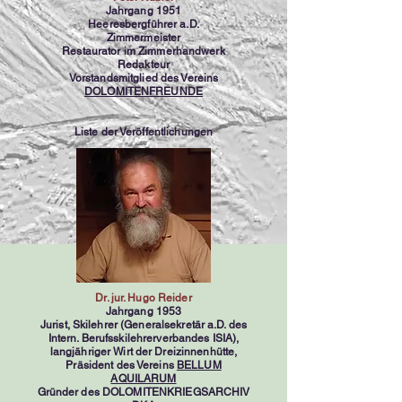
Jahrgang 1951
Heeresbergführer a.D.
Zimmermeister
Restaurator im Zimmerhandwerk
Redakteur
Vorstandsmitglied des Vereins
DOLOMITENFREUNDE
Liste der Veröffentlichungen
Dr. jur. Hugo Reider
Jahrgang 1953
Jurist, Skilehrer (Generalsekretär a.D. des
Intern. Berufsskilehrerverbandes ISIA),
langjähriger Wirt der Dreizinnenhütte,
Präsident des Vereins
BELLUM
AQUILARUM
Gründer des DOLOMITENKRIEGSARCHIV