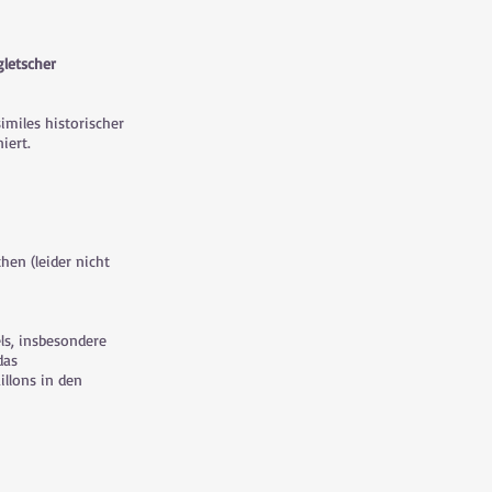
gletscher
similes historischer
iert.
en (leider nicht
ls, insbesondere
das
llons in den