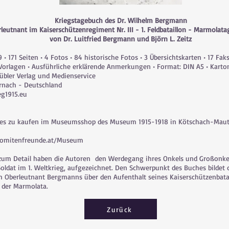
Kriegstagebuch des Dr. Wilhelm Bergmann
leutnant im Kaiserschützenregiment Nr. III - 1. Feldbataillon - Marmolata
von Dr. Luitfried Bergmann und Björn L. Zeitz
 • 171 Seiten • 4 Fotos • 84 historische Fotos • 3 Übersichtskarten • 17 Fak
Vorlagen • Ausführliche erklärende Anmerkungen • Format: DIN A5 • Karton
Kübler Verlag und Medienservice
rnach - Deutschland
g1915.eu
 es zu kaufen im Museumsshop des Museum 1915-1918 in Kötschach-Mauth
omitenfreunde.at/Museum
e zum Detail haben die Autoren den Werdegang ihres Onkels und Großonke
 Soldat im 1. Weltkrieg, aufgezeichnet. Den Schwerpunkt des Buches bildet 
h Oberleutnant Bergmanns über den Aufenthalt seines Kaiserschützenbatai
 der Marmolata.
Zurück